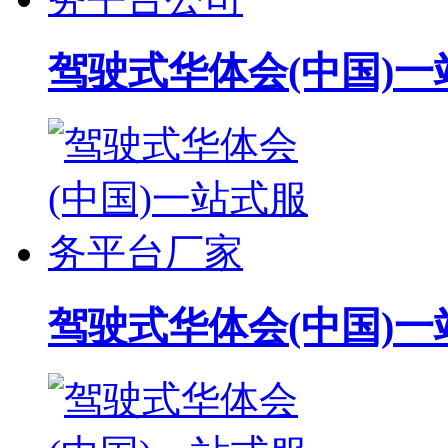
驾驶式华体会(中国)
驾驶式华体会(中国)