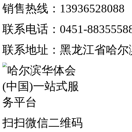
销售热线：13936528088
联系电话：0451-8835558
联系地址：黑龙江省哈尔
扫扫微信二维码