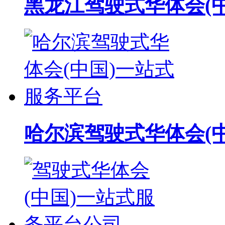
黑龙江驾驶式华体会(
哈尔滨驾驶式华体会(