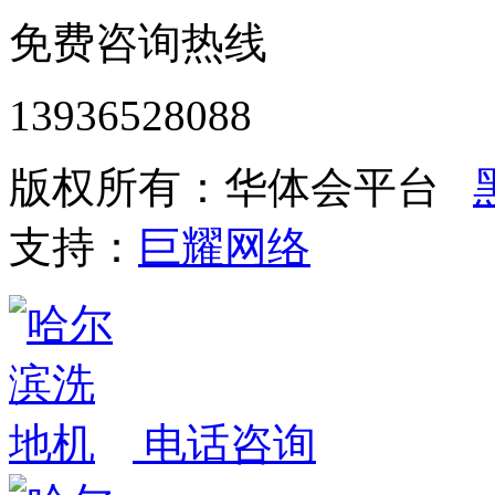
免费咨询热线
13936528088
版权所有：华体会平台
支持：
巨耀网络
电话咨询