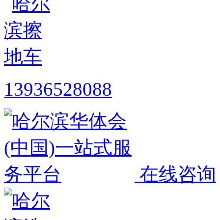
13936528088
在线咨询